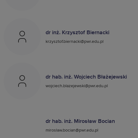
dr inż. Krzysztof Biernacki
krzysztof.biernacki@pwr.edu.pl
dr hab. inż. Wojciech Błażejewski
wojciech.blazejewski@pwr.edu.pl
dr hab. inż. Mirosław Bocian
miroslaw.bocian@pwr.edu.pl