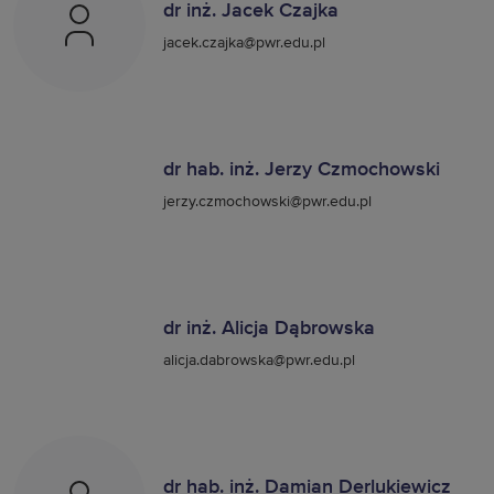
dr inż. Jacek Czajka
jacek.czajka@pwr.edu.pl
dr hab. inż. Jerzy Czmochowski
jerzy.czmochowski@pwr.edu.pl
dr inż. Alicja Dąbrowska
alicja.dabrowska@pwr.edu.pl
dr hab. inż. Damian Derlukiewicz