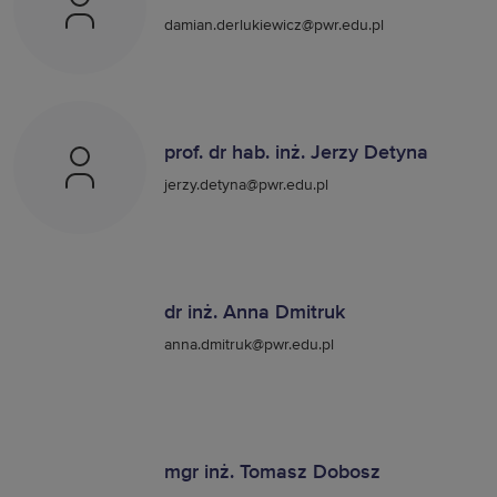
damian.derlukiewicz@pwr.edu.pl
prof. dr hab. inż. Jerzy Detyna
jerzy.detyna@pwr.edu.pl
dr inż. Anna Dmitruk
anna.dmitruk@pwr.edu.pl
mgr inż. Tomasz Dobosz