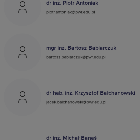
dr inż. Piotr Antoniak
piotr.antoniak@pwr.edu.pl
mgr inż. Bartosz Babiarczuk
bartosz.babiarczuk@pwr.edu.pl
dr hab. inż. Krzysztof Bałchanowski
jacek.balchanowski@pwr.edu.pl
dr inż. Michał Banaś