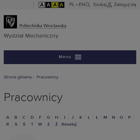
A
A
A
A
PL
•
EN
Szukaj
Zaloguj się
Wydział Mech
Wydział Mechaniczny
Menu
Strona główna
Pracownicy
Pracownicy
A
B
C
D
F
G
H
I
J
K
L
Ł
M
N
O
P
R
S
Ś
T
W
Z
Ż
Resetuj