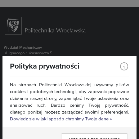
Wydział Mechaniczny
ul. Ignacego Łukasiewicza 5
50-371 Wrocław
Polityka prywatności
Obsługa Studentów Stacjonarnych 71 320 27 55 (MBM, BI, NIS oraz
wszystkie kierunki II stopień)
Obsługa Studentów Stacjonarnych 71 320 43 94 ( MTR, RiAP)
Na stronach Politechniki Wrocławskiej używamy plików
Obsługa Studentów Stacjonarnych 71 320 35 98 ( ZIP, TRN)
cookies i podobnych technologii, aby zapewnić poprawne
Obsługa Studentów Niestacjonarnych 71 320 27 57
działanie naszej strony, zapamiętać Twoje ustawienia oraz
Sekretariat dla Pracowników 71 320 27 15
analizować ruch. Bardzo cenimy Twoją prywatność,
dlatego poniżej możesz zarządzać swoimi preferencjami.
Kontakt »
Dowiedz się w jaki sposób chronimy Twoje dane »
Mapa serwisu »
Deklaracja dostępności »