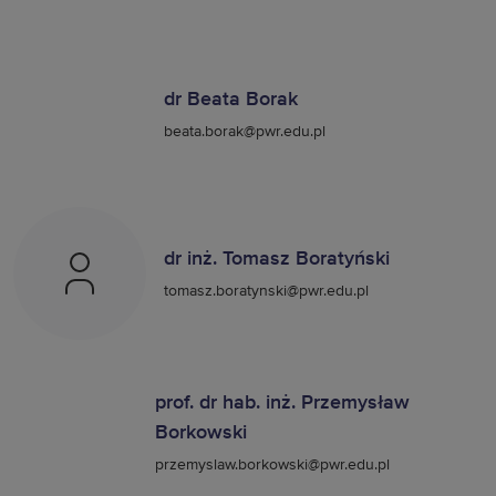
dr Beata Borak
beata.borak@pwr.edu.pl
dr inż. Tomasz Boratyński
tomasz.boratynski@pwr.edu.pl
prof. dr hab. inż. Przemysław
Borkowski
przemyslaw.borkowski@pwr.edu.pl