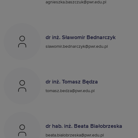
agnieszka.baszczuk@pwr.edu.pl
dr inż. Sławomir Bednarczyk
slawomir.bednarczyk@pwr.edu.pl
dr inż. Tomasz Będza
tomasz.bedza@pwr.edu.pl
dr hab. inż. Beata Białobrzeska
beata.bialobrzeska@pwr.edu.pl