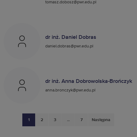
tomasz.dobosz@pwr.edu.pl
dr inż. Daniel Dobras
daniel.dobras@pwr.edu.pl
dr inż. Anna Dobrowolska-Brończyk
anna.bronczyk@pwr.edu.pl
1
2
3
...
7
Następna