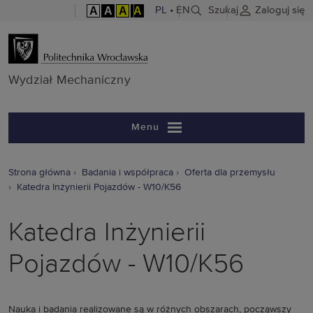
A
A
A
A
PL
•
EN
Szukaj
Zaloguj się
Wydział Mech
Wydział Mechaniczny
Menu
Strona główna
Badania i współpraca
Oferta dla przemysłu
Katedra Inżynierii Pojazdów - W10/K56
Katedra Inżynierii
Pojazdów - W10/K56
Nauka i badania realizowane są w różnych obszarach, począwszy