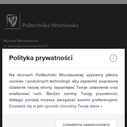
Wydział Mechaniczny
ul. Ignacego Łukasiewicza 5
50-371 Wrocław
Polityka prywatności
Obsługa Studentów Stacjonarnych 71 320 27 55 (MBM, BI, NIS oraz
wszystkie kierunki II stopień)
Obsługa Studentów Stacjonarnych 71 320 43 94 ( MTR, RiAP)
Na stronach Politechniki Wrocławskiej używamy plików
Obsługa Studentów Stacjonarnych 71 320 35 98 ( ZIP, TRN)
cookies i podobnych technologii, aby zapewnić poprawne
Obsługa Studentów Niestacjonarnych 71 320 27 57
działanie naszej strony, zapamiętać Twoje ustawienia oraz
Sekretariat dla Pracowników 71 320 27 15
analizować ruch. Bardzo cenimy Twoją prywatność,
dlatego poniżej możesz zarządzać swoimi preferencjami.
Kontakt »
Dowiedz się w jaki sposób chronimy Twoje dane »
Mapa serwisu »
Deklaracja dostępności »
Ustawienia zaawansowane