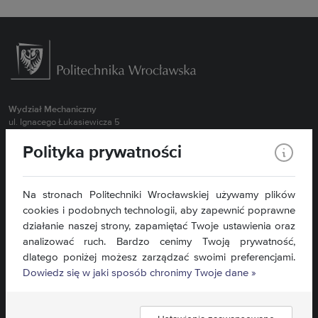
Wydział Mechaniczny
ul. Ignacego Łukasiewicza 5
50-371 Wrocław
Polityka prywatności
Obsługa Studentów Stacjonarnych 71 320 27 55 (MBM, BI, NIS oraz
wszystkie kierunki II stopień)
Obsługa Studentów Stacjonarnych 71 320 43 94 ( MTR, RiAP)
Na stronach Politechniki Wrocławskiej używamy plików
Obsługa Studentów Stacjonarnych 71 320 35 98 ( ZIP, TRN)
cookies i podobnych technologii, aby zapewnić poprawne
Obsługa Studentów Niestacjonarnych 71 320 27 57
działanie naszej strony, zapamiętać Twoje ustawienia oraz
Sekretariat dla Pracowników 71 320 27 15
analizować ruch. Bardzo cenimy Twoją prywatność,
dlatego poniżej możesz zarządzać swoimi preferencjami.
Kontakt »
Dowiedz się w jaki sposób chronimy Twoje dane »
Mapa serwisu »
Deklaracja dostępności »