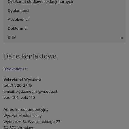
Dziekanat studiów niestacjonarnych
Dyplomanci
Absolwenci
Doktoranci
BHP
Dane kontaktowe
Dziekanat >>
Sekretariat Wydziału
tel. 71 320
27 15
e-mail: wydz.mech@pwr.edu.pl
bud. B-4, pok. 1.15
Adres korespondencyjny
Wydział Mechaniczny
Wybrzeże St. Wyspiańskiego 27
50-370 Wrocław