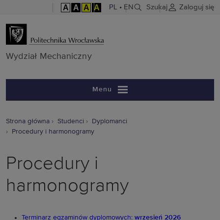
A
A
A
A
PL
•
EN
Szukaj
Zaloguj się
Wydział Mech
Wydział Mechaniczny
Menu
Strona główna
Studenci
Dyplomanci
Procedury i harmonogramy
Procedury i
harmonogramy
Terminarz egzaminów dyplomowych:
wrzesień 2026