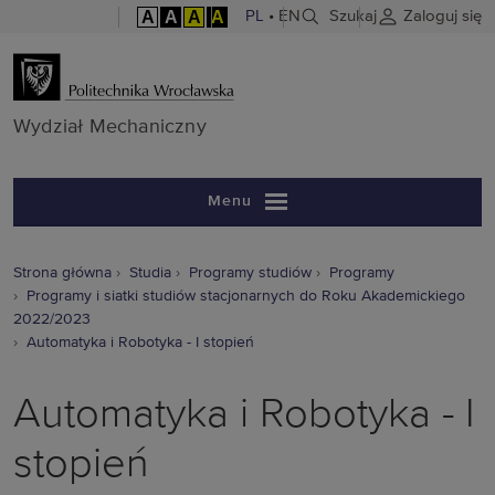
A
A
A
A
PL
•
EN
Szukaj
Zaloguj się
Wydział Mech
Wydział Mechaniczny
Menu
Strona główna
Studia
Programy studiów
Programy
Programy i siatki studiów stacjonarnych do Roku Akademickiego
2022/2023
Automatyka i Robotyka - I stopień
Automatyka i Robotyka - I
stopień