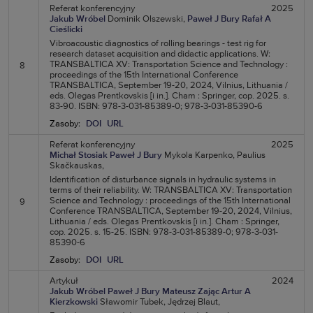
Referat konferencyjny
2025
Jakub Wróbel
Dominik Olszewski,
Paweł J Bury
Rafał A
Cieślicki
Vibroacoustic diagnostics of rolling bearings - test rig for
research dataset acquisition and didactic applications. W:
TRANSBALTICA XV: Transportation Science and Technology :
8
proceedings of the 15th International Conference
TRANSBALTICA, September 19-20, 2024, Vilnius, Lithuania /
eds. Olegas Prentkovskis [i in.]. Cham : Springer, cop. 2025. s.
83-90. ISBN: 978-3-031-85389-0; 978-3-031-85390-6
Zasoby:
DOI
URL
Referat konferencyjny
2025
Michał Stosiak
Paweł J Bury
Mykola Karpenko,
Paulius
Skačkauskas,
Identification of disturbance signals in hydraulic systems in
terms of their reliability. W: TRANSBALTICA XV: Transportation
Science and Technology : proceedings of the 15th International
9
Conference TRANSBALTICA, September 19-20, 2024, Vilnius,
Lithuania / eds. Olegas Prentkovskis [i in.]. Cham : Springer,
cop. 2025. s. 15-25. ISBN: 978-3-031-85389-0; 978-3-031-
85390-6
Zasoby:
DOI
URL
Artykuł
2024
Jakub Wróbel
Paweł J Bury
Mateusz Zając
Artur A
Kierzkowski
Sławomir Tubek,
Jędrzej Blaut,