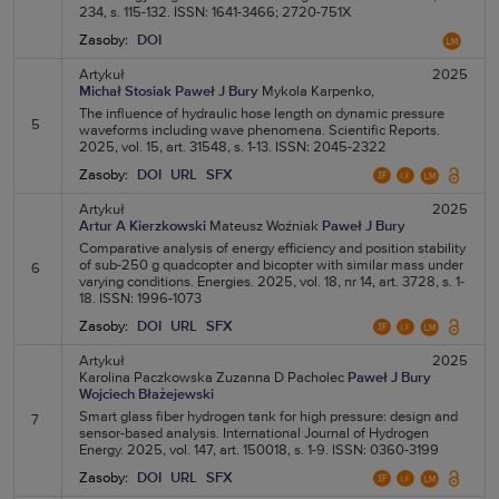
234, s. 115-132. ISSN: 1641-3466; 2720-751X
Zasoby:
DOI
Artykuł
2025
Michał Stosiak
Paweł J Bury
Mykola Karpenko,
The influence of hydraulic hose length on dynamic pressure
5
waveforms including wave phenomena. Scientific Reports.
2025, vol. 15, art. 31548, s. 1-13. ISSN: 2045-2322
Zasoby:
DOI
URL
SFX
Artykuł
2025
Artur A Kierzkowski
Mateusz Woźniak
Paweł J Bury
Comparative analysis of energy efficiency and position stability
of sub-250 g quadcopter and bicopter with similar mass under
6
varying conditions. Energies. 2025, vol. 18, nr 14, art. 3728, s. 1-
18. ISSN: 1996-1073
Zasoby:
DOI
URL
SFX
Artykuł
2025
Karolina Paczkowska
Zuzanna D Pacholec
Paweł J Bury
Wojciech Błażejewski
Smart glass fiber hydrogen tank for high pressure: design and
7
sensor-based analysis. International Journal of Hydrogen
Energy. 2025, vol. 147, art. 150018, s. 1-9. ISSN: 0360-3199
Zasoby:
DOI
URL
SFX