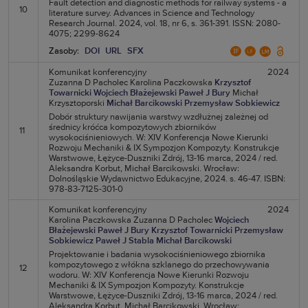
Fault detection and diagnostic methods for railway systems - a
10
literature survey. Advances in Science and Technology
Research Journal. 2024, vol. 18, nr 6, s. 361-391. ISSN: 2080-
4075; 2299-8624
Zasoby:
DOI
URL
SFX
Komunikat konferencyjny
2024
Zuzanna D Pacholec
Karolina Paczkowska
Krzysztof
Towarnicki
Wojciech Błażejewski
Paweł J Bury
Michał
Krzysztoporski
Michał Barcikowski
Przemysław Sobkiewicz
Dobór struktury nawijania warstwy wzdłużnej zależnej od
średnicy króćca kompozytowych zbiorników
11
wysokociśnieniowych. W: XIV Konferencja Nowe Kierunki
Rozwoju Mechaniki & IX Sympozjon Kompozyty. Konstrukcje
Warstwowe, Łężyce-Duszniki Zdrój, 13-16 marca, 2024 / red.
Aleksandra Korbut, Michał Barcikowski. Wrocław:
Dolnośląskie Wydawnictwo Edukacyjne, 2024. s. 46-47. ISBN:
978-83-7125-301-0
Komunikat konferencyjny
2024
Karolina Paczkowska
Zuzanna D Pacholec
Wojciech
Błażejewski
Paweł J Bury
Krzysztof Towarnicki
Przemysław
Sobkiewicz
Paweł J Stabla
Michał Barcikowski
Projektowanie i badania wysokociśnieniowego zbiornika
kompozytowego z włókna szklanego do przechowywania
12
wodoru. W: XIV Konferencja Nowe Kierunki Rozwoju
Mechaniki & IX Sympozjon Kompozyty. Konstrukcje
Warstwowe, Łężyce-Duszniki Zdrój, 13-16 marca, 2024 / red.
Aleksandra Korbut, Michał Barcikowski. Wrocław: