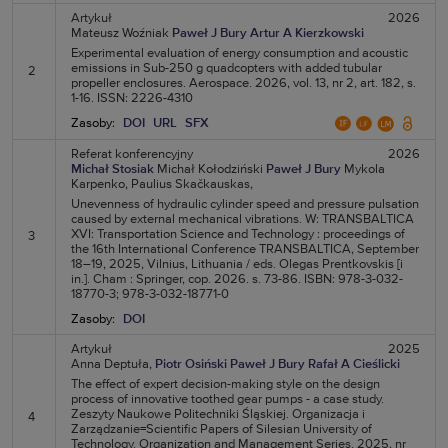
Artykuł
2026
Mateusz Woźniak
Paweł J Bury
Artur A Kierzkowski
Experimental evaluation of energy consumption and acoustic
emissions in Sub-250 g quadcopters with added tubular
2
propeller enclosures. Aerospace. 2026, vol. 13, nr 2, art. 182, s.
1-16. ISSN: 2226-4310
Zasoby:
DOI
URL
SFX
Referat konferencyjny
2026
Michał Stosiak
Michał Kołodziński
Paweł J Bury
Mykola
Karpenko,
Paulius Skačkauskas,
Unevenness of hydraulic cylinder speed and pressure pulsation
caused by external mechanical vibrations. W: TRANSBALTICA
XVI: Transportation Science and Technology : proceedings of
3
the 16th International Conference TRANSBALTICA, September
18–19, 2025, Vilnius, Lithuania / eds. Olegas Prentkovskis [i
in.]. Cham : Springer, cop. 2026. s. 73-86. ISBN: 978-3-032-
18770-3; 978-3-032-18771-0
Zasoby:
DOI
Artykuł
2025
Anna Deptuła,
Piotr Osiński
Paweł J Bury
Rafał A Cieślicki
The effect of expert decision-making style on the design
process of innovative toothed gear pumps - a case study.
Zeszyty Naukowe Politechniki Śląskiej. Organizacja i
4
Zarządzanie=Scientific Papers of Silesian University of
Technology. Organization and Management Series. 2025, nr