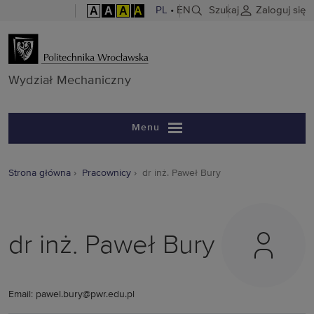
A
A
A
A
PL
•
EN
Szukaj
Zaloguj się
Wydział Mech
Wydział Mechaniczny
Menu
Strona główna
Pracownicy
dr inż. Paweł Bury
dr inż. Paweł Bury
Email: pawel.bury@pwr.edu.pl