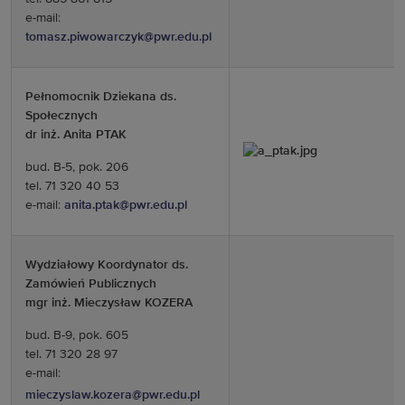
e-mail:
tomasz.piwowarczyk@pwr.edu.pl
Pełnomocnik Dziekana ds.
Społecznych
dr inż. Anita PTAK
bud. B-5, pok. 206
tel. 71 320 40 53
e-mail:
anita.ptak@pwr.edu.pl
Wydziałowy Koordynator ds.
Zamówień Publicznych
mgr inż. Mieczysław KOZERA
bud. B-9, pok. 605
tel. 71 320 28 97
e-mail:
mieczyslaw.kozera@pwr.edu.pl