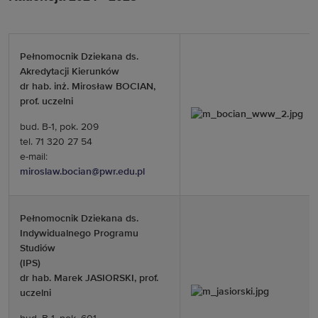
Pełnomocnik Dziekana ds.
Akredytacji Kierunków
dr hab. inż. Mirosław BOCIAN,
prof. uczelni
bud. B-1, pok. 209
tel. 71 320 27 54
e-mail:
miroslaw.bocian@pwr.edu.pl
Pełnomocnik Dziekana ds.
Indywidualnego Programu
Studiów
(IPS)
dr hab. Marek JASIORSKI, prof.
uczelni