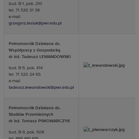
bud. B-1, pok. 210
tel. 71 320 31 38
e-mail:
grzegorz.lesiuk@pwr.edu.pl
Pełnomocnik Dziekana ds.
Współpracy z Gospodarką
dr inż. Tadeusz LEWANDOWSKI
bud. B-5, pok. 414
tel. 71 320 24 65
e-mail:
tadeusz.lewandowski@pwr.edu.pl
Pełnomocnik Dziekana ds.
Studiów Przemiennych
dr inż. Tomasz PIWOWARCZYK
bud. B-9, pok. 508
tel. 885 861 815