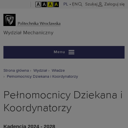
A
A
A
A
PL
•
EN
Szukaj
Zaloguj się
Wydział Mech
Wydział Mechaniczny
Menu
Strona główna
Wydział
Władze
Pełnomocnicy Dziekana i Koordynatorzy
Pełnomocnicy Dziekana i
Koordynatorzy
Kadencja 2024 - 2028