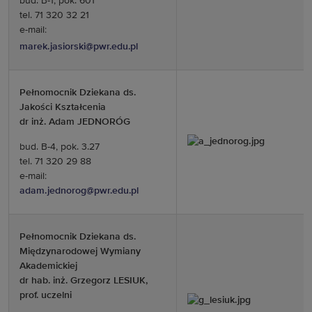
bud. B-1, pok. 601
tel. 71 320 32 21
e-mail:
marek.jasiorski@pwr.edu.pl
Pełnomocnik Dziekana ds.
Jakości Kształcenia
dr inż. Adam JEDNORÓG
bud. B-4, pok. 3.27
tel. 71 320 29 88
e-mail:
adam.jednorog@pwr.edu.pl
Pełnomocnik Dziekana ds.
Międzynarodowej Wymiany
Akademickiej
dr hab. inż. Grzegorz LESIUK,
prof. uczelni