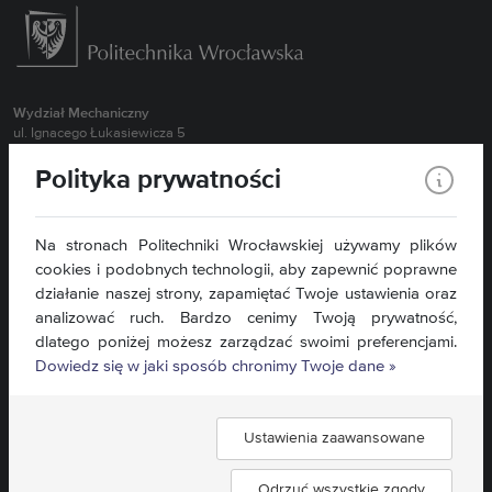
Wydział Mechaniczny
ul. Ignacego Łukasiewicza 5
50-371 Wrocław
Polityka prywatności
Obsługa Studentów Stacjonarnych 71 320 27 55 (MBM, BI, NIS oraz
wszystkie kierunki II stopień)
Obsługa Studentów Stacjonarnych 71 320 43 94 ( MTR, RiAP)
Na stronach Politechniki Wrocławskiej używamy plików
Obsługa Studentów Stacjonarnych 71 320 35 98 ( ZIP, TRN)
cookies i podobnych technologii, aby zapewnić poprawne
Obsługa Studentów Niestacjonarnych 71 320 27 57
działanie naszej strony, zapamiętać Twoje ustawienia oraz
Sekretariat dla Pracowników 71 320 27 15
analizować ruch. Bardzo cenimy Twoją prywatność,
dlatego poniżej możesz zarządzać swoimi preferencjami.
Kontakt »
Dowiedz się w jaki sposób chronimy Twoje dane »
Mapa serwisu »
Deklaracja dostępności »
Ustawienia zaawansowane
Znajdź nas:
Odrzuć wszystkie zgody