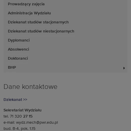
Prowadzący zajęcia
Administracja Wydziału
Dziekanat studiów stacjonarnych
Dziekanat studiów niestacjonarnych
Dyplomanci
Absolwenci
Doktoranci
BHP
Dane kontaktowe
Dziekanat >>
Sekretariat Wydziału
tel. 71 320
27 15
e-mail: wydz.mech@pwr.edu.pl
bud. B-4, pok. 1.15