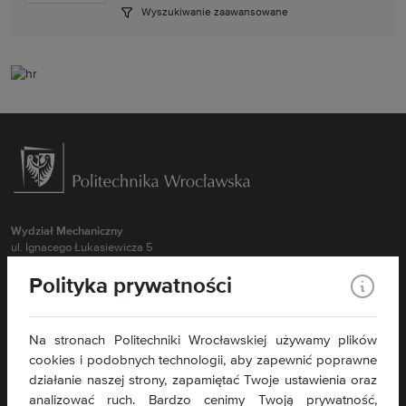
Wyszukiwanie zaawansowane
Wydział Mechaniczny
ul. Ignacego Łukasiewicza 5
50-371 Wrocław
Polityka prywatności
Obsługa Studentów Stacjonarnych 71 320 27 55 (MBM, BI, NIS oraz
wszystkie kierunki II stopień)
Obsługa Studentów Stacjonarnych 71 320 43 94 ( MTR, RiAP)
Na stronach Politechniki Wrocławskiej używamy plików
Obsługa Studentów Stacjonarnych 71 320 35 98 ( ZIP, TRN)
cookies i podobnych technologii, aby zapewnić poprawne
Obsługa Studentów Niestacjonarnych 71 320 27 57
działanie naszej strony, zapamiętać Twoje ustawienia oraz
Sekretariat dla Pracowników 71 320 27 15
analizować ruch. Bardzo cenimy Twoją prywatność,