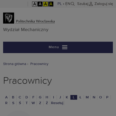
A
A
A
A
PL
•
EN
Szukaj
Zaloguj się
Wydział Mech
Wydział Mechaniczny
Menu
Strona główna
Pracownicy
Pracownicy
A
B
C
D
F
G
H
I
J
K
L
Ł
M
N
O
P
R
S
Ś
T
W
Z
Ż
Resetuj