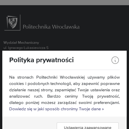
Wydział Mechaniczny
ul. Ignacego Łukasiewicza 5
50-371 Wrocław
Polityka prywatności
Obsługa Studentów Stacjonarnych 71 320 27 55 (MBM, BI, NIS oraz
wszystkie kierunki II stopień)
Obsługa Studentów Stacjonarnych 71 320 43 94 ( MTR, RiAP)
Na stronach Politechniki Wrocławskiej używamy plików
Obsługa Studentów Stacjonarnych 71 320 35 98 ( ZIP, TRN)
cookies i podobnych technologii, aby zapewnić poprawne
Obsługa Studentów Niestacjonarnych 71 320 27 57
działanie naszej strony, zapamiętać Twoje ustawienia oraz
Sekretariat dla Pracowników 71 320 27 15
analizować ruch. Bardzo cenimy Twoją prywatność,
dlatego poniżej możesz zarządzać swoimi preferencjami.
Kontakt »
Dowiedz się w jaki sposób chronimy Twoje dane »
Mapa serwisu »
Deklaracja dostępności »
Ustawienia zaawansowane