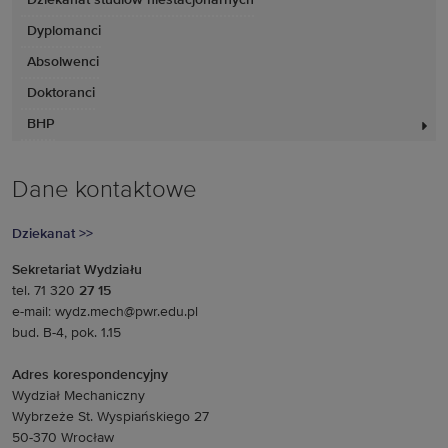
Dziekanat studiów niestacjonarnych
Dyplomanci
Absolwenci
Doktoranci
BHP
Dane kontaktowe
Dziekanat >>
Sekretariat Wydziału
tel. 71 320
27 15
e-mail: wydz.mech@pwr.edu.pl
bud. B-4, pok. 1.15
Adres korespondencyjny
Wydział Mechaniczny
Wybrzeże St. Wyspiańskiego 27
50-370 Wrocław