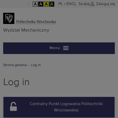
A
A
A
A
PL
•
EN
Szukaj
Zaloguj się
Wydział Mech
Wydział Mechaniczny
Menu
Strona główna
Log in
Log in
Centralny Punkt Logowania Politechniki
Wrocławskiej