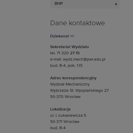
BHP
Dane kontaktowe
Dziekanat >>
Sekretariat Wydziału
tel. 71 320
27 15
e-mail: wydz.mech@pwr.edu.pl
bud. B-4, pok. 1.15
Adres korespondencyjny
Wydział Mechaniczny
Wybrzeże St. Wyspiańskiego 27
50-370 Wrocław
Lokalizacja
ul. I. Łukasiewicza 5
50-371 Wrocław
bud. B-4