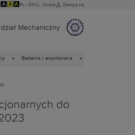
A
A
A
PL
•
EN
Szukaj
Zaloguj się
dział Mechaniczny
DROPDOWN
DROPDOWN
cy
Badania i współpraca
023
acjonarnych do
/2023