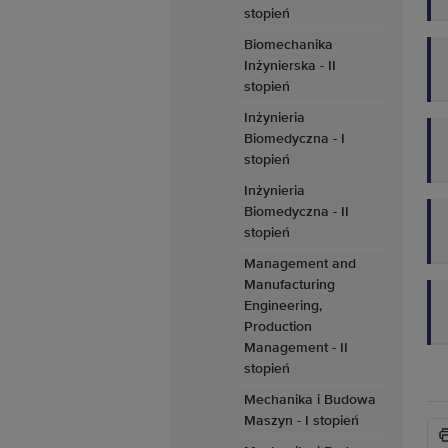
stopień
Biomechanika
Inżynierska - II
stopień
Inżynieria
Biomedyczna - I
stopień
Inżynieria
Biomedyczna - II
stopień
Management and
Manufacturing
Engineering,
Production
Management - II
stopień
Mechanika i Budowa
Maszyn - I stopień