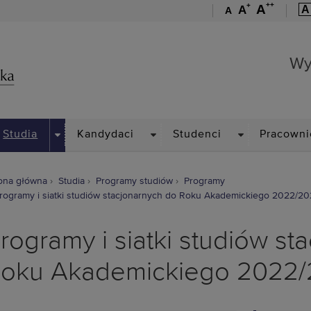
++
+
A
A
A
A
Wydział Mechaniczny
Wy
PDOWN
DROPDOWN
DROPDOWN
DROPDOWN
Studia
Kandydaci
Studenci
Pracowni
ona główna
Studia
Programy studiów
Programy
rogramy i siatki studiów stacjonarnych do Roku Akademickiego 2022/2
rogramy i siatki studiów st
oku Akademickiego 2022