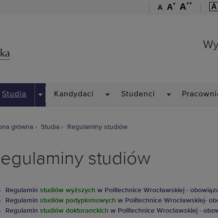
++
+
A
A
A
A
Wydział Mechaniczny
Wy
PDOWN
DROPDOWN
DROPDOWN
DROPDOWN
Studia
Kandydaci
Studenci
Pracowni
ona główna
Studia
Regulaminy studiów
egulaminy studiów
Regulamin
studiów wyższych
w Politechnice Wrocławskiej - obowiązu
Regulamin
studiów podyplomowych
w Politechnice Wrocławskiej- obo
Regulamin
studiów doktoranckich
w Politechnice Wrocławskiej - obow