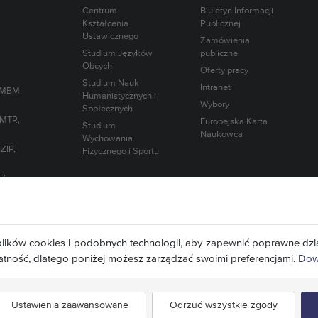
Centrum
Biuletyn Informacji
Kształcenia
Publicznej
Ustawicznego
Zamówienia
Studium Języków
publiczne
Obcych
Oferty pracy
Studium Nauk
Intranet
(MBM,
Humanistycznych i
Wybory
Społecznych
 MTR,
Europejska Karta
Studium
Naukowca
Wychowania
ZIP,
Fizycznego i Sportu
57
lików cookies i podobnych technologii, aby zapewnić poprawne dzia
atność, dlatego poniżej możesz zarządzać swoimi preferencjami.
Dowi
Ustawienia zaawansowane
Odrzuć wszystkie zgody