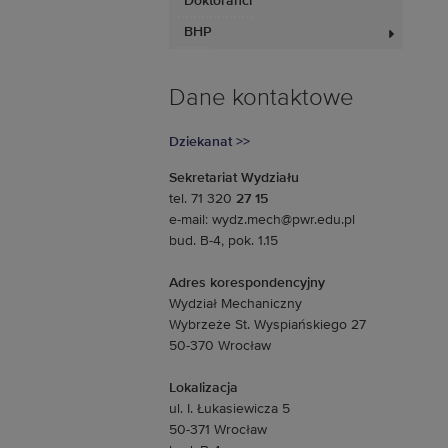
Doktoranci
BHP
Dane kontaktowe
Dziekanat >>
Sekretariat Wydziału
tel. 71 320
27 15
e-mail: wydz.mech@pwr.edu.pl
bud. B-4, pok. 1.15
Adres korespondencyjny
Wydział Mechaniczny
Wybrzeże St. Wyspiańskiego 27
50-370 Wrocław
Lokalizacja
ul. I. Łukasiewicza 5
50-371 Wrocław