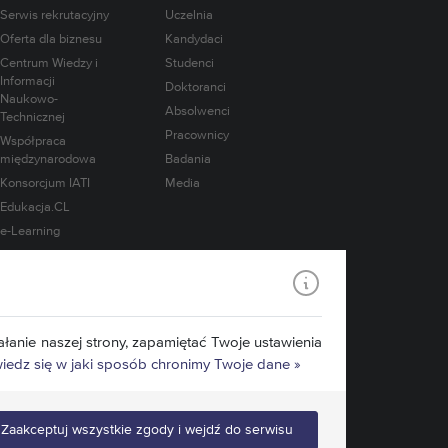
Serwis rekrutacyjny
Uczelnia
Oferta dla biznesu
Kandydaci
Centrum Wiedzy i
Studenci
Informacji
Doktoranci
Naukowo-
Absolwenci
Technicznej
Pracownicy
Współpraca
międzynarodowa
Badania
Konsorcjum IATI
Media
Edukacja.CL
e-Learning
łanie naszej strony, zapamiętać Twoje ustawienia
edz się w jaki sposób chronimy Twoje dane »
Zaakceptuj wszystkie zgody i wejdź do serwisu