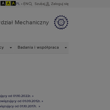
A
A
A
PL
•
EN
Szukaj
Zaloguj się
dział Mechaniczny
DROPDOWN
DROPDOWN
cy
Badania i współpraca
jący od 01.10.2022r. »
wiązujący od 01.09.2012r. »
iązujący od 01.10.2017r. »