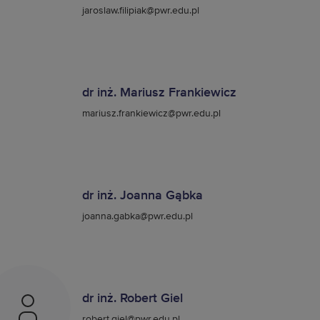
jaroslaw.filipiak@pwr.edu.pl
dr inż. Mariusz Frankiewicz
mariusz.frankiewicz@pwr.edu.pl
dr inż. Joanna Gąbka
joanna.gabka@pwr.edu.pl
dr inż. Robert Giel
robert.giel@pwr.edu.pl