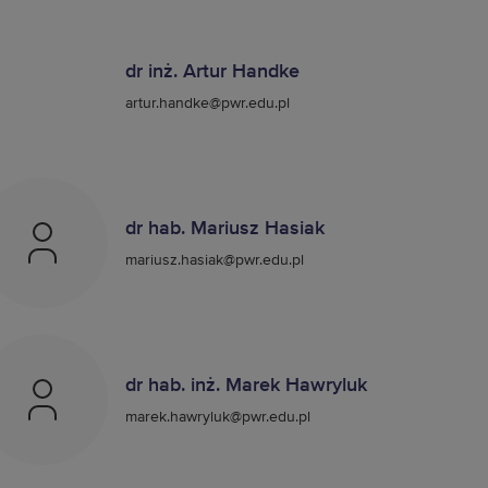
dr inż. Artur Handke
artur.handke@pwr.edu.pl
dr hab. Mariusz Hasiak
mariusz.hasiak@pwr.edu.pl
dr hab. inż. Marek Hawryluk
marek.hawryluk@pwr.edu.pl