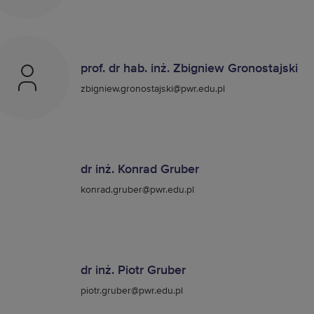
prof. dr hab. inż. Zbigniew Gronostajski
zbigniew.gronostajski@pwr.edu.pl
dr inż. Konrad Gruber
konrad.gruber@pwr.edu.pl
dr inż. Piotr Gruber
piotr.gruber@pwr.edu.pl