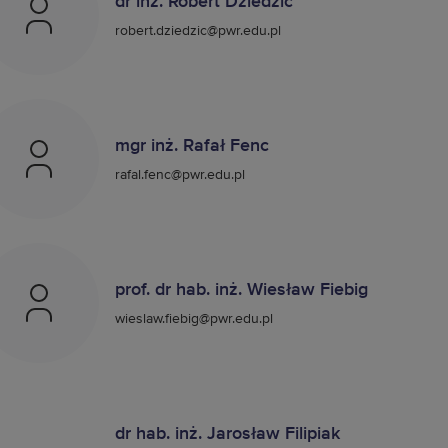
dr inż. Robert Dziedzic
robert.dziedzic@pwr.edu.pl
mgr inż. Rafał Fenc
rafal.fenc@pwr.edu.pl
prof. dr hab. inż. Wiesław Fiebig
wieslaw.fiebig@pwr.edu.pl
dr hab. inż. Jarosław Filipiak