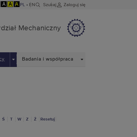
A
A
A
PL
•
EN
Szukaj
Zaloguj się
dział Mechaniczny
DROPDOWN
DROPDOWN
cy
Badania i współpraca
Ś
T
W
Z
Ż
Resetuj