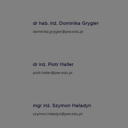
dr hab. inż. Dominika Grygier
dominika.grygier@pwr.edu.pl
dr inż. Piotr Haller
piotr.haller@pwr.edu.pl
mgr inż. Szymon Haładyn
szymon.haladyn@pwr.edu.pl