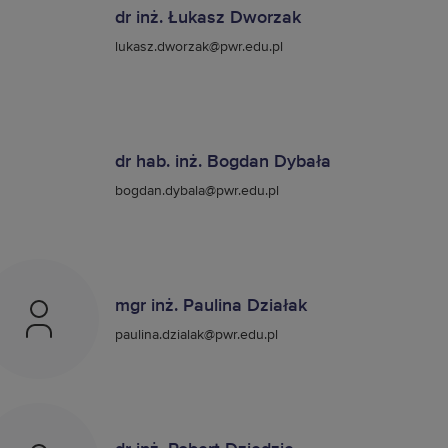
dr inż. Łukasz Dworzak
lukasz.dworzak@pwr.edu.pl
dr hab. inż. Bogdan Dybała
bogdan.dybala@pwr.edu.pl
mgr inż. Paulina Działak
paulina.dzialak@pwr.edu.pl