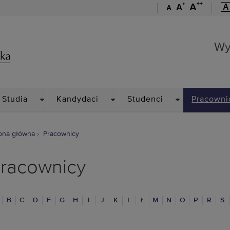
++
+
A
A
A
A
Wydział Mechaniczny
Wy
PDOWN
DROPDOWN
DROPDOWN
DROPDOWN
Studia
Kandydaci
Studenci
Pracowni
ona główna
Pracownicy
racownicy
B
C
D
F
G
H
I
J
K
L
Ł
M
N
O
P
R
S