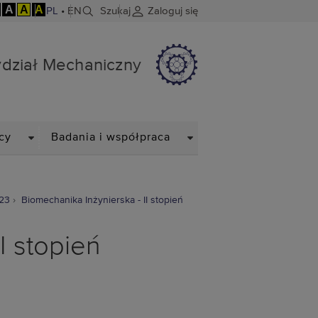
A
A
A
PL
•
EN
Szukaj
Zaloguj się
dział Mechaniczny
DROPDOWN
DROPDOWN
cy
Badania i współpraca
023
Biomechanika Inżynierska - II stopień
I stopień