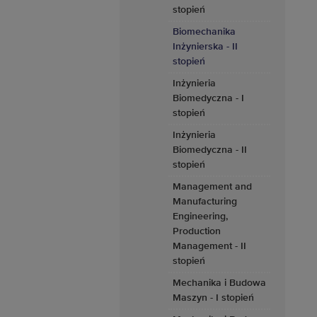
stopień
Biomechanika
Inżynierska - II
stopień
Inżynieria
Biomedyczna - I
stopień
Inżynieria
Biomedyczna - II
stopień
Management and
Manufacturing
Engineering,
Production
Management - II
stopień
Mechanika i Budowa
Maszyn - I stopień