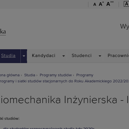
++
+
A
A
A
A
Wydział Mechaniczny
Wy
PDOWN
DROPDOWN
DROPDOWN
DROPDOWN
Studia
Kandydaci
Studenci
Pracowni
ona główna
Studia
Programy studiów
Programy
rogramy i siatki studiów stacjonarnych do Roku Akademickiego 2022/2
iomechanika Inżynierska - I
tki studiów: