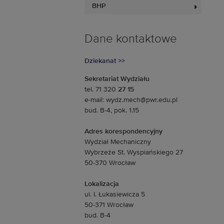
BHP
Dane kontaktowe
Dziekanat >>
Sekretariat Wydziału
tel. 71 320
27 15
e-mail: wydz.mech@pwr.edu.pl
bud. B-4, pok. 1.15
Adres korespondencyjny
Wydział Mechaniczny
Wybrzeże St. Wyspiańskiego 27
50-370 Wrocław
Lokalizacja
ul. I. Łukasiewicza 5
50-371 Wrocław
bud. B-4