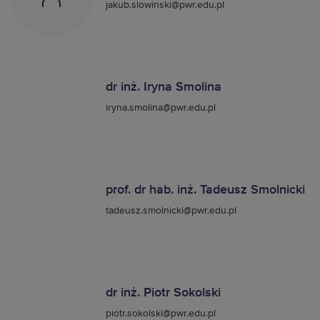
jakub.slowinski@pwr.edu.pl
dr inż. Iryna Smolina
iryna.smolina@pwr.edu.pl
prof. dr hab. inż. Tadeusz Smolnicki
tadeusz.smolnicki@pwr.edu.pl
dr inż. Piotr Sokolski
piotr.sokolski@pwr.edu.pl