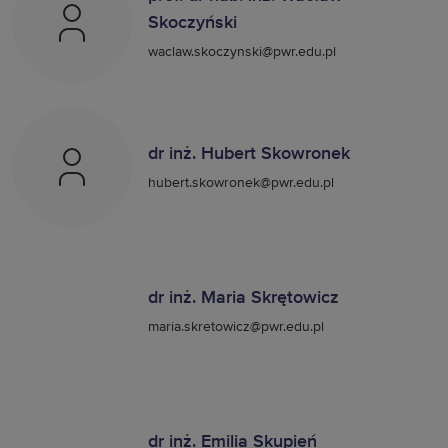
Skoczyński
waclaw.skoczynski@pwr.edu.pl
dr inż. Hubert Skowronek
hubert.skowronek@pwr.edu.pl
dr inż. Maria Skrętowicz
maria.skretowicz@pwr.edu.pl
dr inż. Emilia Skupień