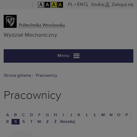
A
A
A
A
PL
•
EN
Szukaj
Zaloguj się
Wydział Mech
Wydział Mechaniczny
Menu
Strona główna
Pracownicy
Pracownicy
A
B
C
D
F
G
H
I
J
K
L
Ł
M
N
O
P
R
S
Ś
T
W
Z
Ż
Resetuj