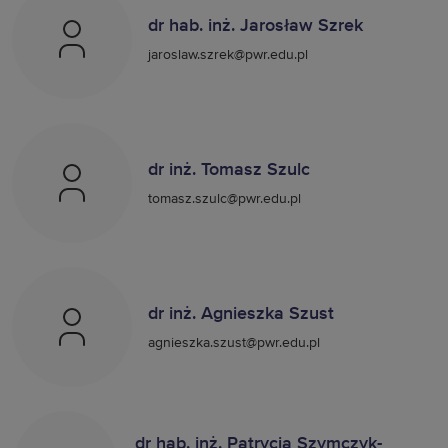
dr hab. inż. Jarosław Szrek
jaroslaw.szrek@pwr.edu.pl
dr inż. Tomasz Szulc
tomasz.szulc@pwr.edu.pl
dr inż. Agnieszka Szust
agnieszka.szust@pwr.edu.pl
dr hab. inż. Patrycja Szymczyk-