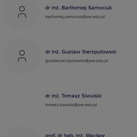
dr inż. Bartłomiej Samociuk
bartlomiej.samociuk@pwr.edu.pl
dr inż. Gustaw Sierzputowski
gustaw.sierzputowski@pwr.edu.pl
dr inż. Tomasz Siwulski
tomasz.siwulski@pwr.edu.pl
prof. dr hab. inż. Wacław