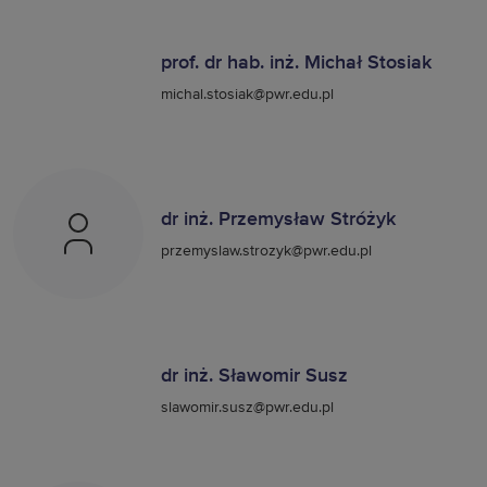
prof. dr hab. inż. Michał Stosiak
michal.stosiak@pwr.edu.pl
dr inż. Przemysław Stróżyk
przemyslaw.strozyk@pwr.edu.pl
dr inż. Sławomir Susz
slawomir.susz@pwr.edu.pl