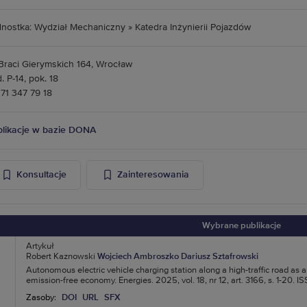
nostka: Wydział Mechaniczny » Katedra Inżynierii Pojazdów
 Braci Gierymskich 164, Wrocław
. P-14, pok. 18
. 71 347 79 18
likacje w bazie DONA
Konsultacje
Zainteresowania
Wybrane publikacje
Artykuł
Robert Kaznowski
Wojciech Ambroszko
Dariusz Sztafrowski
Autonomous electric vehicle charging station along a high-traffic road as a
emission-free economy. Energies. 2025, vol. 18, nr 12, art. 3166, s. 1-20. 
Zasoby:
DOI
URL
SFX