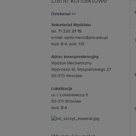
Dane kontaktowe
Dziekanat >>
Sekretariat Wydziału
tel. 71 320
27 15
e-mail: wydz.mech@pwr.edu.pl
bud. B-4, pok. 1.15
Adres korespondencyjny
Wydział Mechaniczny
Wybrzeże St. Wyspiańskiego 27
50-370 Wrocław
Lokalizacja
ul. I. Łukasiewicza 5
50-371 Wrocław
bud. B-4