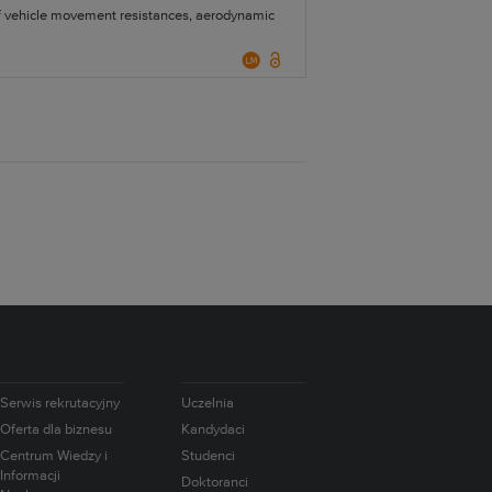
f vehicle movement resistances, aerodynamic
Serwis rekrutacyjny
Uczelnia
Oferta dla biznesu
Kandydaci
Centrum Wiedzy i
Studenci
Informacji
Doktoranci