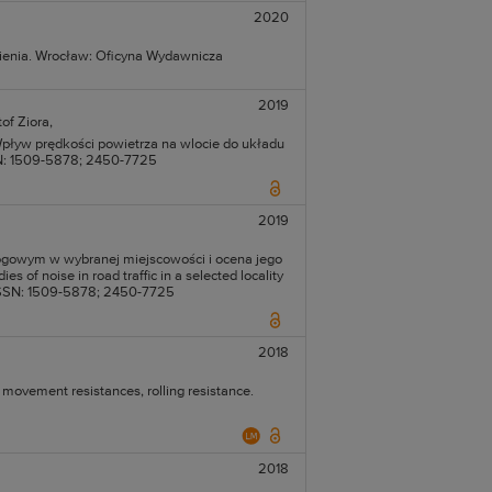
2020
ienia. Wrocław: Oficyna Wydawnicza
2019
of Ziora,
= Wpływ prędkości powietrza na wlocie do układu
SSN: 1509-5878; 2450-7725
2019
ogowym w wybranej miejscowości i ocena jego
 of noise in road traffic in a selected locality
. ISSN: 1509-5878; 2450-7725
2018
 movement resistances, rolling resistance.
2018