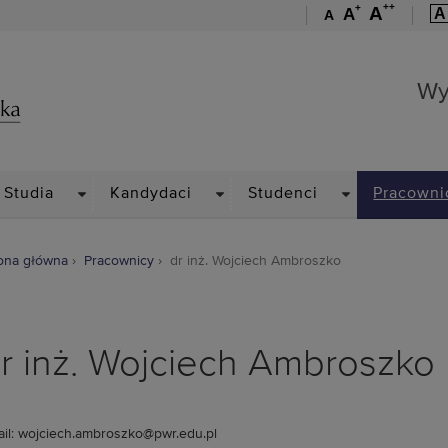
++
+
A
A
A
A
Wydział Mechaniczny
Wy
PDOWN
DROPDOWN
DROPDOWN
DROPDOWN
Studia
Kandydaci
Studenci
Pracowni
ona główna
Pracownicy
dr inż. Wojciech Ambroszko
r inż. Wojciech Ambroszko
il: wojciech.ambroszko@pwr.edu.pl