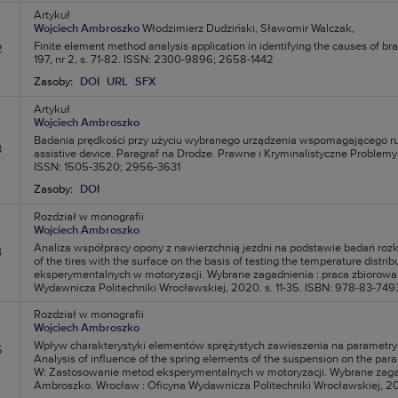
Artykuł
Wojciech Ambroszko
Włodzimierz Dudziński,
Sławomir Walczak,
Finite element method analysis application in identifying the causes of br
2
197, nr 2, s. 71-82. ISSN: 2300-9896; 2658-1442
Zasoby:
DOI
URL
SFX
Artykuł
Wojciech Ambroszko
Badania prędkości przy użyciu wybranego urządzenia wspomagającego ruc
3
assistive device. Paragraf na Drodze. Prawne i Kryminalistyczne Problem
ISSN: 1505-3520; 2956-3631
Zasoby:
DOI
Rozdział w monografii
Wojciech Ambroszko
Analiza współpracy opony z nawierzchnią jezdni na podstawie badań rozkł
4
of the tires with the surface on the basis of testing the temperature dist
eksperymentalnych w motoryzacji. Wybrane zagadnienia : praca zbiorowa 
Wydawnicza Politechniki Wrocławskiej, 2020. s. 11-35. ISBN: 978-83-749
Rozdział w monografii
Wojciech Ambroszko
Wpływ charakterystyki elementów sprężystych zawieszenia na parametr
5
Analysis of influence of the spring elements of the suspension on the para
W: Zastosowanie metod eksperymentalnych w motoryzacji. Wybrane zagadn
Ambroszko. Wrocław : Oficyna Wydawnicza Politechniki Wrocławskiej, 20