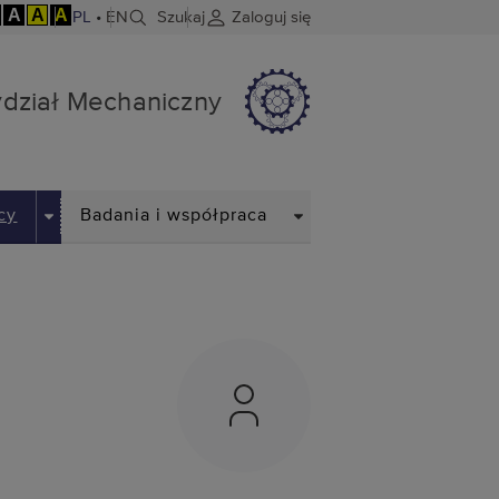
A
A
A
PL
•
EN
Szukaj
Zaloguj się
dział Mechaniczny
DROPDOWN
DROPDOWN
cy
Badania i współpraca