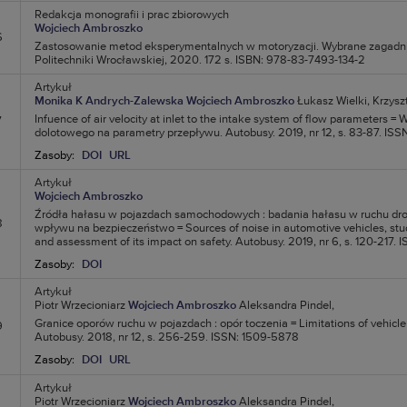
Redakcja monografii i prac zbiorowych
Wojciech Ambroszko
6
Zastosowanie metod eksperymentalnych w motoryzacji. Wybrane zagadn
Politechniki Wrocławskiej, 2020. 172 s. ISBN: 978-83-7493-134-2
Artykuł
Monika K Andrych-Zalewska
Wojciech Ambroszko
Łukasz Wielki,
Krzyszt
Infuence of air velocity at inlet to the intake system of flow parameters 
7
dolotowego na parametry przepływu. Autobusy. 2019, nr 12, s. 83-87. I
Zasoby:
DOI
URL
Artykuł
Wojciech Ambroszko
Źródła hałasu w pojazdach samochodowych : badania hałasu w ruchu dr
8
wpływu na bezpieczeństwo = Sources of noise in automotive vehicles, studies
and assessment of its impact on safety. Autobusy. 2019, nr 6, s. 120-217
Zasoby:
DOI
Artykuł
Piotr Wrzecioniarz
Wojciech Ambroszko
Aleksandra Pindel,
Granice oporów ruchu w pojazdach : opór toczenia = Limitations of vehicle
9
Autobusy. 2018, nr 12, s. 256-259. ISSN: 1509-5878
Zasoby:
DOI
URL
Artykuł
Piotr Wrzecioniarz
Wojciech Ambroszko
Aleksandra Pindel,