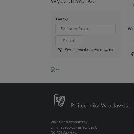
Wyszukiwarka
Szukaj
Wsz
Wyszukiwanie zaawansowane
Wydział Mechaniczny
ul. Ignacego Łukasiewicza 5
50-371 Wrocław