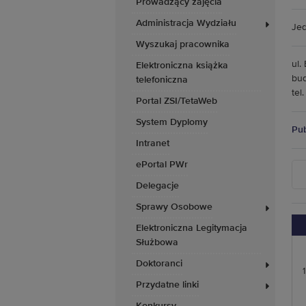
Prowadzący zajęcia
Administracja Wydziału
Jed
Wyszukaj pracownika
ul.
Elektroniczna książka
bud
telefoniczna
tel
Portal ZSI/TetaWeb
System Dyplomy
Pub
Intranet
ePortal PWr
Delegacje
Sprawy Osobowe
Elektroniczna Legitymacja
Służbowa
Doktoranci
1
Przydatne linki