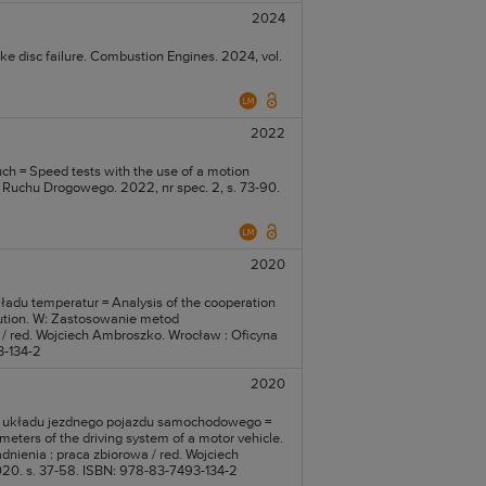
2024
ake disc failure. Combustion Engines. 2024, vol.
2022
h = Speed tests with the use of a motion
y Ruchu Drogowego. 2022, nr spec. 2, s. 73-90.
2020
adu temperatur = Analysis of the cooperation
ribution. W: Zastosowanie metod
/ red. Wojciech Ambroszko. Wrocław : Oficyna
3-134-2
2020
y układu jezdnego pojazdu samochodowego =
meters of the driving system of a motor vehicle.
ienia : praca zbiorowa / red. Wojciech
20. s. 37-58. ISBN: 978-83-7493-134-2