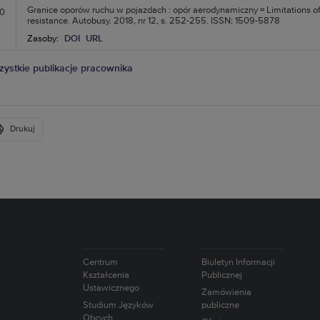
Granice oporów ruchu w pojazdach : opór aerodynamiczny = Limitations o
10
resistance. Autobusy. 2018, nr 12, s. 252-255. ISSN: 1509-5878
Zasoby:
DOI
URL
ystkie publikacje pracownika
Drukuj
Centrum
Biuletyn Informacji
Kształcenia
Publicznej
Ustawicznego
Zamówienia
Studium Języków
publiczne
Obcych