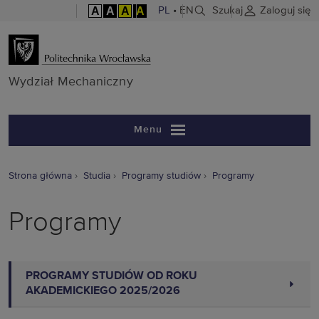
A
A
A
A
PL
•
EN
Szukaj
Zaloguj się
Wydział Mech
Wydział Mechaniczny
Menu
Strona główna
Studia
Programy studiów
Programy
Programy
PROGRAMY STUDIÓW OD ROKU
AKADEMICKIEGO 2025/2026