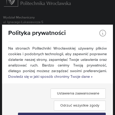
Wydział Mechaniczny
ul. Ignacego Łukasiewicza 5
50-371 Wrocław
Polityka prywatności
Obsługa Studentów Stacjonarnych 71 320 27 55 (MBM, BI, NIS oraz
wszystkie kierunki II stopień)
Obsługa Studentów Stacjonarnych 71 320 43 94 ( MTR, RiAP)
Na stronach Politechniki Wrocławskiej używamy plików
Obsługa Studentów Stacjonarnych 71 320 35 98 ( ZIP, TRN)
cookies i podobnych technologii, aby zapewnić poprawne
Obsługa Studentów Niestacjonarnych 71 320 27 57
działanie naszej strony, zapamiętać Twoje ustawienia oraz
Sekretariat dla Pracowników 71 320 27 15
analizować ruch. Bardzo cenimy Twoją prywatność,
dlatego poniżej możesz zarządzać swoimi preferencjami.
Kontakt »
Dowiedz się w jaki sposób chronimy Twoje dane »
Mapa serwisu »
Deklaracja dostępności »
Ustawienia zaawansowane
Znajdź nas:
Odrzuć wszystkie zgody