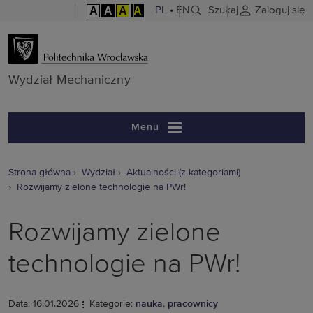
A
A
A
A
PL
•
EN
Szukaj
Zaloguj się
Wydział Mech
Wydział Mechaniczny
Menu
Strona główna
Wydział
Aktualności (z kategoriami)
Rozwijamy zielone technologie na PWr!
Rozwijamy zielone
technologie na PWr!
Data: 16.01.2026
Kategorie:
nauka
,
pracownicy