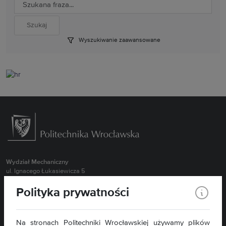
Wyszukiwanie zaawansowane
Wydział Mechaniczny
ul. Ignacego Łukasiewicza 5
50-371 Wrocław
Polityka prywatności
Obsługa Studentów Stacjonarnych 71 320 27 55 (MBM, BI, NIS oraz
wszystkie kierunki II stopień)
Obsługa Studentów Stacjonarnych 71 320 43 94 ( MTR, RiAP)
Na stronach Politechniki Wrocławskiej używamy plików