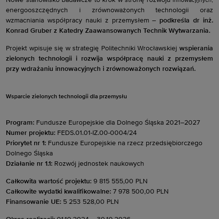
Nowe stanowisko badawcze to krok w stronę rozwoju
innowacyjnych,
energooszczędnych i zrównoważonych technologii oraz
wzmacniania współpracy nauki z przemysłem –
podkreśla dr inż.
Konrad Gruber z Katedry Zaawansowanych Technik Wytwarzania.
Projekt wpisuje się w strategię Politechniki Wrocławskiej
wspierania
zielonych technologii i rozwija współpracę nauki z przemysłem
przy wdrażaniu innowacyjnych i zrównoważonych rozwiązań.
Wsparcie zielonych technologii dla przemysłu
Program:
Fundusze Europejskie dla Dolnego Śląska 2021–2027
Numer projektu:
FEDS.01.01-IZ.00-0004/24
Priorytet nr 1:
Fundusze Europejskie na rzecz przedsiębiorczego
Dolnego Śląska
Działanie nr 1.1:
Rozwój jednostek naukowych
Całkowita wartość projektu:
9 815 555,00 PLN
Całkowite wydatki kwalifikowalne:
7 978 500,00 PLN
Finansowanie UE:
5 253 528,00 PLN